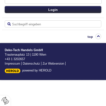
Login
top
Deko-Tech Handels GmbH
Trautenauplatz 13
|
1190
Wien
+43 1 3202657
Impressum
Datenschutz
Zur Webversion
powered by HEROLD