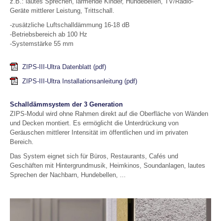
z.B.: lautes Sprechen, lärmende Kinder, Hundebellen, TV/Radio-
Geräte mittlerer Leistung, Trittschall.
-zusätzliche Luftschalldämmung 16-18 dB
-Betriebsbereich ab 100 Hz
-Systemstärke 55 mm
ZIPS-III-Ultra Datenblatt
(pdf)
ZIPS-III-Ultra Installationsanleitung
(pdf)
Schalldämmsystem der 3 Generation
ZIPS-Modul wird ohne Rahmen direkt auf die Oberfläche von Wänden
und Decken montiert. Es ermöglicht die Unterdrückung von
Geräuschen mittlerer Intensität im öffentlichen und im privaten
Bereich.
Das System eignet sich für Büros, Restaurants, Cafés und
Geschäften mit Hintergrundmusik, Heimkinos, Soundanlagen, lautes
Sprechen der Nachbarn, Hundebellen, ...