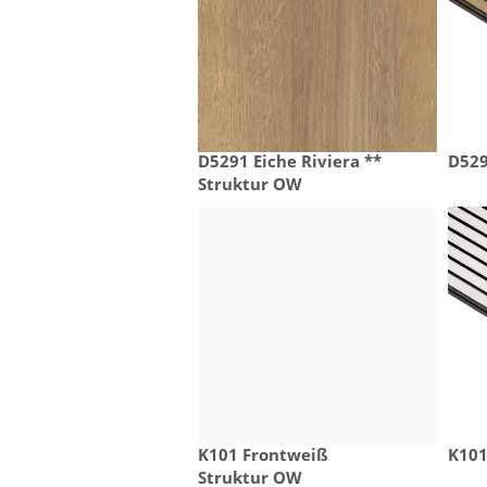
D5291 Eiche Riviera **

D529
Struktur OW
K101 Frontweiß

K101
Struktur OW