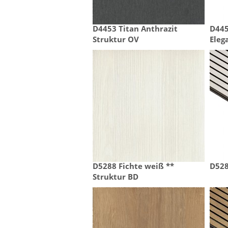
D4453 Titan Anthrazit

D44
Struktur OV
Eleg
D5288 Fichte weiß **

D528
Struktur BD