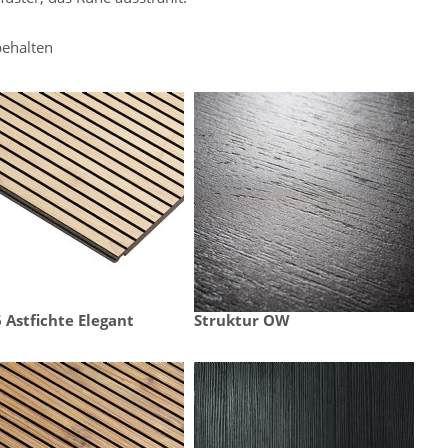
ehalten
 Astfichte Elegant
Struktur OW