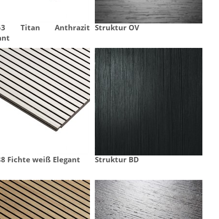
53 Titan Anthrazit 
Struktur OV
ant
8 Fichte weiß Elegant
Struktur BD