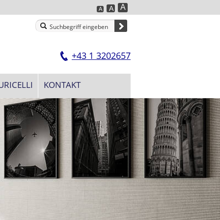
A
A
A
+43 1 3202657
URICELLI
KONTAKT