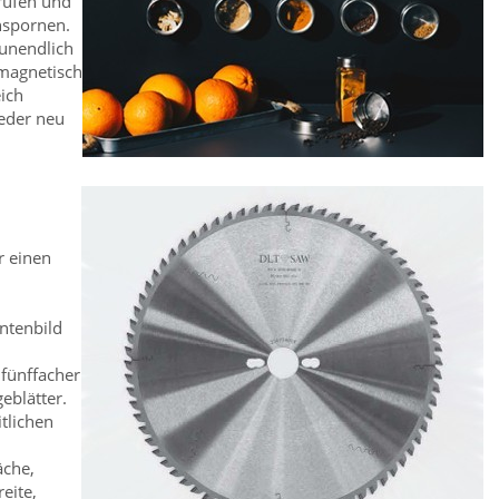
rufen und
nspornen.
 unendlich
 magnetisch
eich
ieder neu
r einen
ntenbild
 fünffacher
eblätter.
itlichen
äche,
eite,