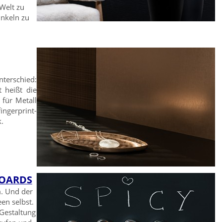
 Welt zu
inkeln zu
terschied:
 heißt die
 für Metall
erprint-
.
BOARDS
. Und der
een selbst.
Gestaltung