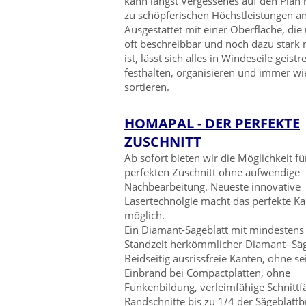
kann längst Vergessenes auf den Plan 
zu schöpferischen Höchstleistungen a
Ausgestattet mit einer Oberfläche, die
oft beschreibbar und noch dazu stark
ist, lässt sich alles in Windeseile geistr
festhalten, organisieren und immer w
sortieren.
HOMAPAL - DER PERFEKTE
ZUSCHNITT
Ab sofort bieten wir die Möglichkeit fü
perfekten Zuschnitt ohne aufwendige
Nachbearbeitung. Neueste innovative
Lasertechnolgie macht das perfekte Ka
möglich.
Ein Diamant-Sägeblatt mit mindestens
Standzeit herkömmlicher Diamant- Säg
Beidseitig ausrissfreie Kanten, ohne se
Einbrand bei Compactplatten, ohne
Funkenbildung, verleimfähige Schnittf
Randschnitte bis zu 1/4 der Sägeblattbr