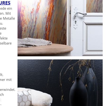
URES
Jede ein
en. Mit
e Metalle
u.
este
e
fekte
selbare
t.
mer mit
erwindet.
sch
t
-