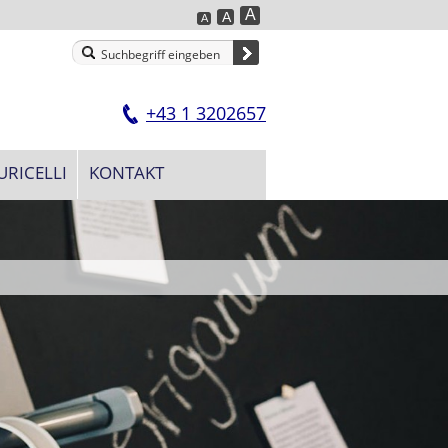
A
A
A
+43 1 3202657
URICELLI
KONTAKT
HOMAPAL Metalle-Elements. Gestures. Persp