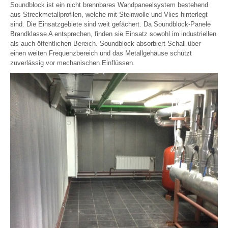
Soundblock ist ein nicht brennbares Wandpaneelsystem bestehend
aus Streckmetallprofilen, welche mit Steinwolle und Vlies hinterlegt
sind. Die Einsatzgebiete sind weit gefächert. Da Soundblock-Panele
Brandklasse A entsprechen, finden sie Einsatz sowohl im industriellen
als auch öffentlichen Bereich. Soundblock absorbiert Schall über
einen weiten Frequenzbereich und das Metallgehäuse schützt
zuverlässig vor mechanischen Einflüssen.