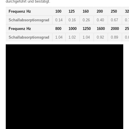
durchgeführt und bestätigt.
Frequenz Hz
100
125
160
200
250
32
Schallabsorptionsgrad
0.14
0.16
0.26
0.40
0.67
0.
Frequenz Hz
800
1000
1250
1600
2000
25
Schallabsorptionsgrad
1.04
1.02
1.04
0.92
0.89
0.