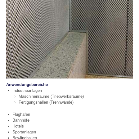
Anwendungsbereiche
Industrieanlagen
Maschinenräume (Triebwerksräume)
Fertigungshallen (Trennwände)
Flughäfen
Bahnhöfe
Hotels
Sportanlagen
Bowlinghallen